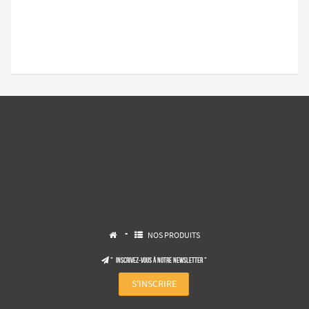
-
NOS PRODUITS


" Inscrivez-vous à notre NEWSLETTER "

S'INSCRIRE