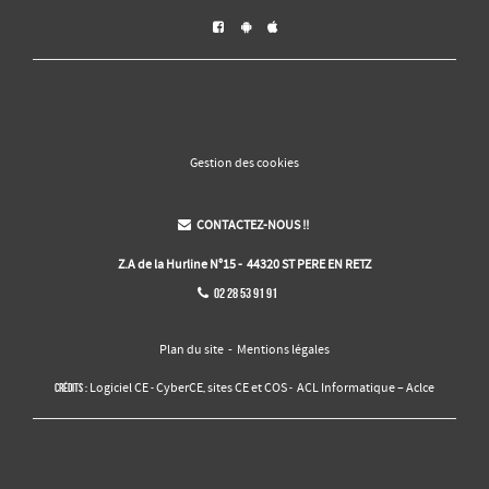



Gestion des cookies
CONTACTEZ-NOUS !!

Z.A de la Hurline N°15 - 44320 ST PERE EN RETZ
02 28 53 91 91

Plan du site
-
Mentions légales
Logiciel CE
CyberCE
sites CE et COS
ACL Informatique – Aclce
Crédits :
-
,
-