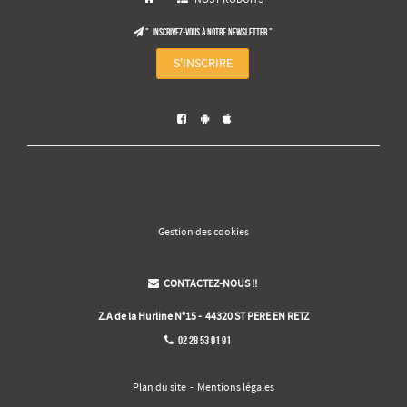
NOS PRODUITS
" Inscrivez-vous à notre NEWSLETTER "

S'INSCRIRE



Gestion des cookies
CONTACTEZ-NOUS !!

Z.A de la Hurline N°15 - 44320 ST PERE EN RETZ
02 28 53 91 91

Plan du site
-
Mentions légales