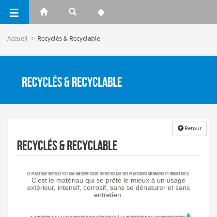
Panneau de gestion des cookies
Accueil
Recyclés & Recyclable
Recyclés & Recyclable
Retour
Recyclés & Recyclable
Le plastique recyclé est une matière issue du recyclage des plastiques ménagers et industriels.
C’est le matériau qui se prête le mieux à un usage
extérieur, intensif, corrosif, sans se dénaturer et sans
entretien
.