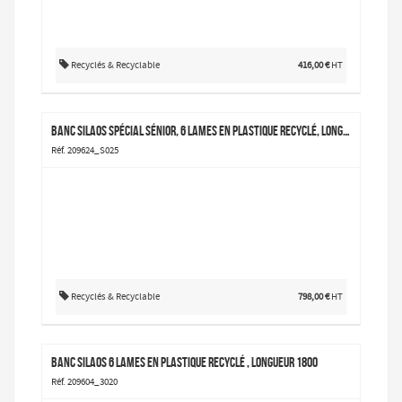
Recyclés & Recyclable
416,00 €
HT
Banc Silaos spécial sénior, 6 lames en plastique recyclé, longueur 1800
Réf. 209624_S025
Recyclés & Recyclable
798,00 €
HT
Banc Silaos 6 lames en plastique recyclé , longueur 1800
Réf. 209604_3020