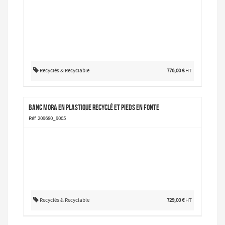
Recyclés & Recyclable
776,00 €
HT
Banc MORA en plastique recyclé et pieds en fonte
Réf. 209680_9005
Recyclés & Recyclable
729,00 €
HT