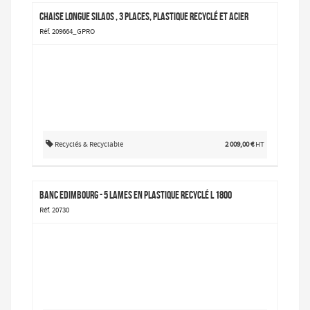
Chaise longue Silaos , 3 places, plastique recyclé et acier
Réf. 209664_GPRO
Recyclés & Recyclable
2 009,00 €
HT
Banc Edimbourg - 5 lames en plastique recyclé L 1800
Réf. 20730