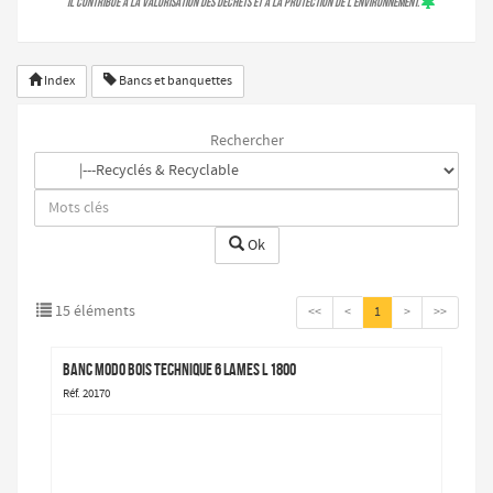

Il contribue à la valorisation des déchets et à la protection de l'environnement.
Index
Bancs et banquettes
Rechercher
Ok
15 éléments
<<
<
1
>
>>
Banc Modo bois technique 6 lames L 1800
Réf. 20170