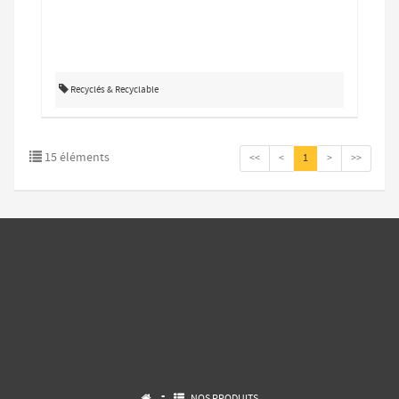
Recyclés & Recyclable
15 éléments
<<
<
1
>
>>
-

