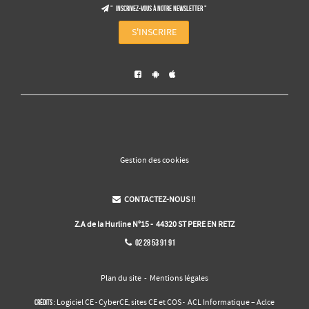
" Inscrivez-vous à notre NEWSLETTER "

S'INSCRIRE



Gestion des cookies
CONTACTEZ-NOUS !!

Z.A de la Hurline N°15 - 44320 ST PERE EN RETZ
02 28 53 91 91

Plan du site
-
Mentions légales
Logiciel CE
CyberCE
sites CE et COS
ACL Informatique – Aclce
Crédits :
-
,
-