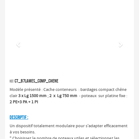
Précédent
Suivan
CT_B7LAMES_Comp_chene
Réf.
Modèle présenté : Cache conteneurs : bardages compact chêne
clair
3 x Lg 1500 mm
;
2 x Lg 750 mm
- poteaux sur platine fixe :
2 PE+3 PA + 1 PI
DESCRIPTIF :
Un dispositif totalement modulaire pour s'adapter efficacement
à vos besoins.
" Choisissez le nombre de poteaux utiles et sélectionnez les