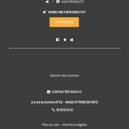
-
NOS PRODUITS


" Inscrivez-vous à notre NEWSLETTER "

S'INSCRIRE



Gestion des cookies
CONTACTEZ-NOUS !!

Z.A de la Hurline N°15 - 44320 ST PERE EN RETZ
02 28 53 91 91

Plan du site
-
Mentions légales