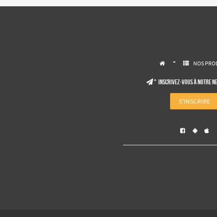
-
NOS PRO


" Inscrivez-vous à notre N

S'INSCRIRE


