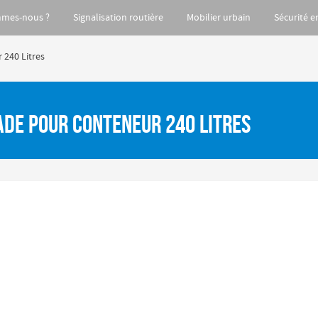
mmes-nous ?
Signalisation routière
Mobilier urbain
Sécurité e
 240 Litres
ade pour conteneur 240 Litres