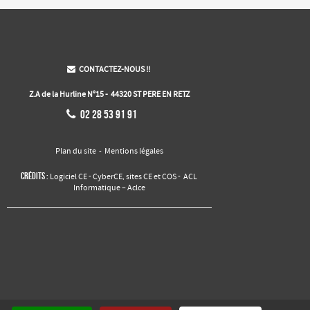
CONTACTEZ-NOUS !!

Z.A de la Hurline N°15 - 44320 ST PERE EN RETZ

02 28 53 91 91
Plan du site
-
Mentions légales
Crédits :
-
,
-
Logiciel CE
CyberCE
sites CE et COS
ACL
Informatique – Aclce