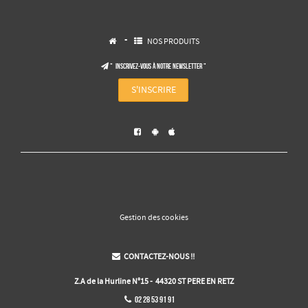
-
NOS PRODUITS


" Inscrivez-vous à notre NEWSLETTER "

S'INSCRIRE



Gestion des cookies
CONTACTEZ-NOUS !!

Z.A de la Hurline N°15 - 44320 ST PERE EN RETZ
02 28 53 91 91
