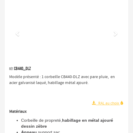
Précédent
Suivan
CB440_DLZ
Réf.
Modèle présenté : 1 corbeille CB440-DLZ avec pare pluie, en
acier galvanisé laqué, habillage métal ajouré.


RAL au choix
Matériaux
Corbeille de propreté,
habillage en métal ajouré
dessin zèbre
Anneau
support sac