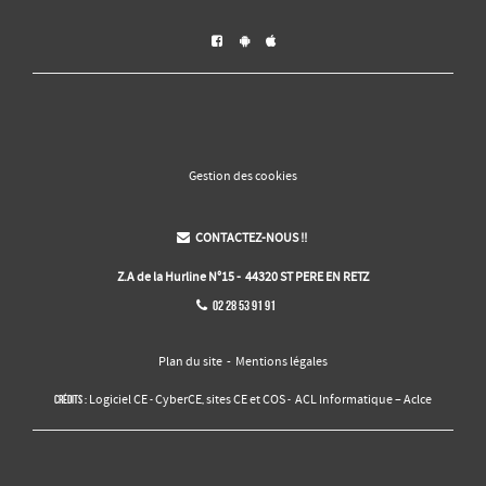



Gestion des cookies
CONTACTEZ-NOUS !!

Z.A de la Hurline N°15 - 44320 ST PERE EN RETZ
02 28 53 91 91

Plan du site
-
Mentions légales
Logiciel CE
CyberCE
sites CE et COS
ACL Informatique – Aclce
Crédits :
-
,
-