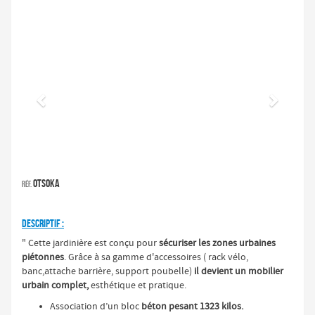
Précédent
Suivan
OTSOKA
Réf.
DESCRIPTIF :
" Cette jardinière est conçu pour
sécuriser les zones urbaines
piétonnes
. Grâce à sa gamme d'accessoires ( rack vélo,
banc,attache barrière, support poubelle)
il devient un mobilier
urbain complet,
esthétique et pratique.
Association d’un bloc
béton pesant 1323 kilos.