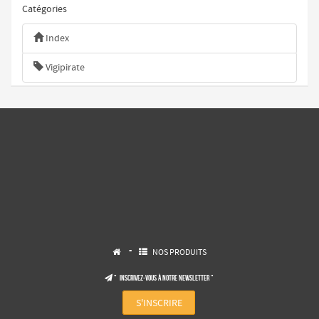
Catégories
Index
Vigipirate
-
NOS PRODUITS


" Inscrivez-vous à notre NEWSLETTER "

S'INSCRIRE