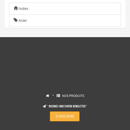
Index
Acier
-
NOS PRODUITS


" Inscrivez-vous à notre NEWSLETTER "

S'INSCRIRE