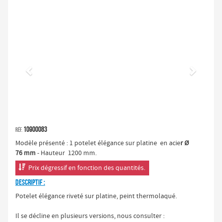
Précédent
Suivan
10900083
Réf.
Modèle présenté : 1 potelet élégance sur platine en acie
r Ø
76 mm
- Hauteur 1200 mm.

Prix dégressif en fonction des quantités.
DESCRIPTIF :
Potelet élégance riveté sur platine, peint thermolaqué.
Il se décline en plusieurs versions, nous consulter :