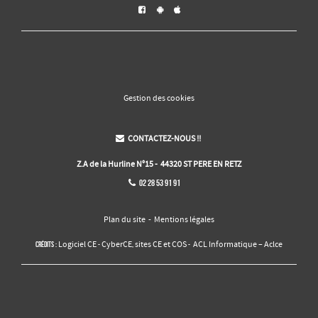



Gestion des cookies
CONTACTEZ-NOUS !!

Z.A de la Hurline N°15 - 44320 ST PERE EN RETZ
02 28 53 91 91

Plan du site
-
Mentions légales
Logiciel CE
CyberCE
sites CE et COS
ACL Informatique – Aclce
Crédits :
-
,
-