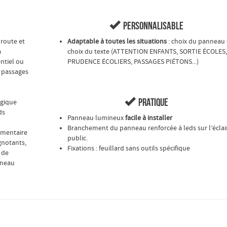

Personnalisable
 route et
Adaptable à toutes les situations
: choix du panneau 
a
choix du texte (ATTENTION ENFANTS, SORTIE ÉCOLES,
ntiel ou
PRUDENCE ÉCOLIERS, PASSAGES PIÉTONS...)
, passages

Pratique
ogique
ds
Panneau lumineux
facile à installer
Branchement du panneau renforcée à leds sur l’éclai
lementaire
public.
gnotants,
Fixations : feuillard sans outils spécifique
 de
nneau