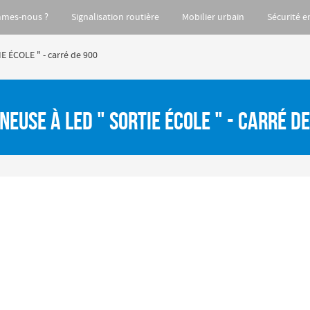
mmes-nous ?
Signalisation routière
Mobilier urbain
Sécurité e
E ÉCOLE " - carré de 900
euse à LED " SORTIE ÉCOLE " - carré d