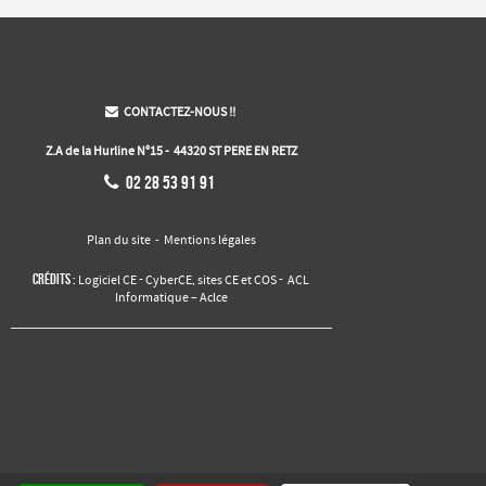
CONTACTEZ-NOUS !!

Z.A de la Hurline N°15 - 44320 ST PERE EN RETZ

02 28 53 91 91
Plan du site
-
Mentions légales
Crédits :
-
,
-
Logiciel CE
CyberCE
sites CE et COS
ACL
Informatique – Aclce