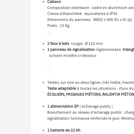
Caisson
Composition extérieure : cadre en aluminium an
Classe d’étanchéité : équivalente à IP54
Dimensions du panneau : 900(l) x 900 (h) x 92 (p)
Poids : 23 Kg
2 feux à leds
rouges Ø 110 mm
1 panneau de signalisation
règlementaire:
trian
suivant modèle ci-dessous
Textes, sur une ou deux lignes, très lisible, haut
Texte adaptable
à toutes les situations : choix d
ÉCOLIERS, PASSAGES PIÉTONS, RALENTIR PIÉTONS
1 alimentation EP
( écllairage public )
Branchement au réseau d’éclairage public : chargem
signalisation lumineuse renforcée le jour. Minim
1 batterie de 22 Ah