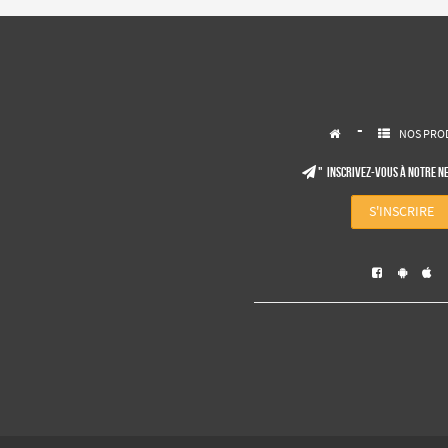
-
NOS PRO


" Inscrivez-vous à notre N

S'INSCRIRE


