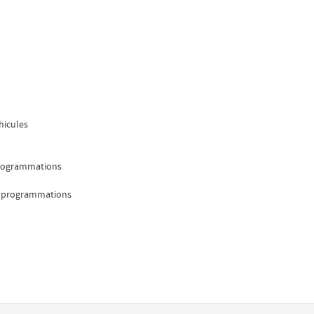
hicules
programmations
00 programmations