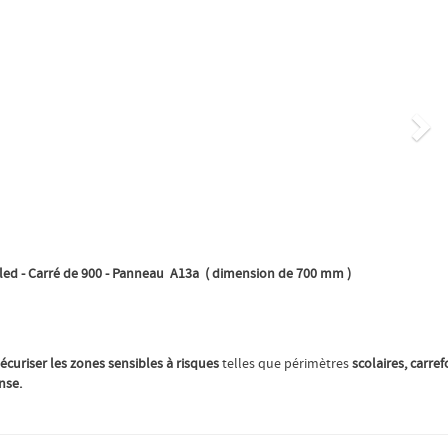
Su
 led - Carré de 900 - Panneau A13a ( dimension de 700 mm )
écuriser les zones sensibles à risques
telles que périmètres
scolaires, carre
nse.