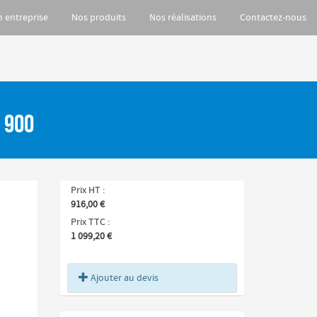
n entreprise
Nos produits
Nos réalisations
Contactez-nous
e 900
Prix HT
916,00 €
Prix TTC
1 099,20 €
Ajouter au devis