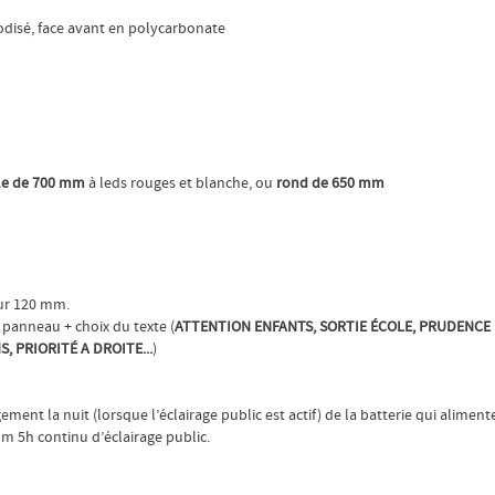
odisé, face avant en polycarbonate
gle de 700 mm
à leds rouges et blanche, ou
rond de 650 mm
eur 120 mm.
u panneau + choix du texte (
ATTENTION ENFANTS, SORTIE ÉCOLE, PRUDENCE
, PRIORITÉ A DROITE...
)
ent la nuit (lorsque l’éclairage public est actif) de la batterie qui alimente
um 5h continu d’éclairage public.