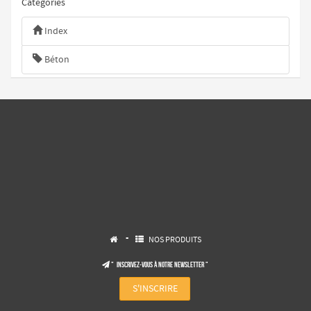
Catégories
Index
Béton
-
NOS PRODUITS


" Inscrivez-vous à notre NEWSLETTER "

S'INSCRIRE