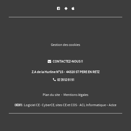



Gestion des cookies
CONTACTEZ-NOUS !!

Z.A de la Hurline N°15 - 44320 ST PERE EN RETZ
02 28 53 91 91

Plan du site
-
Mentions légales
Logiciel CE
CyberCE
sites CE et COS
ACL Informatique – Aclce
Crédits :
-
,
-