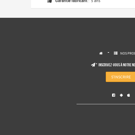
Garantie fabricant
: 5 ans

-
NOS PRO


" Inscrivez-vous à notre N

S'INSCRIRE


