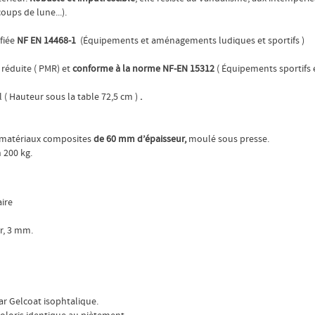
oups de lune...).
fiée
NF EN 14468-1
(Équipements et aménagements ludiques et sportifs )
 réduite ( PMR) et
conforme à la norme NF-EN 15312
( Équipements sportifs 
( Hauteur sous la table 72,5 cm )
.
 matériaux composites
de 60 mm d’épaisseur,
moulé sous presse.
 200 kg.
aire
ur, 3 mm.
ar Gelcoat isophtalique.