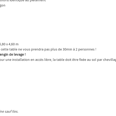
coloris identique au piètement
agon
6,80 x 4,60 m
de cette table ne vous prendra pas plus de 30min à 2 personnes !
engin de levage !
our une installation en accès libre, la table doit être fixée au sol par chevilla
e sauf Iles.