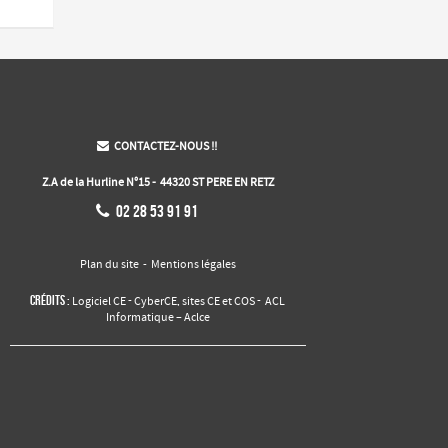
CONTACTEZ-NOUS !!

Z.A de la Hurline N°15 - 44320 ST PERE EN RETZ

02 28 53 91 91
Plan du site
-
Mentions légales
Crédits :
-
,
-
Logiciel CE
CyberCE
sites CE et COS
ACL
Informatique – Aclce