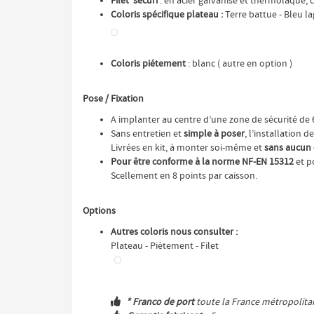
Filet sécuri
: en acier galvanisé et thermolaqué, 
Coloris spécifique plateau :
Terre battue - Bleu l
Coloris p
iétement
: blanc ( autre en option )
Pose / Fixation
A implanter au centre d’une zone de sécurité de 
Sans entretien et
simple à poser
, l’installation 
Livrées en kit, à monter soi-même et
sans aucun 
Pour être conforme à la norme NF-EN 15312
et p
Scellement en 8 points par caisson.
Options
Autres coloris nous consulter :
Plateau - Piètement - Filet
* Franco de port
toute la France métropolitain
