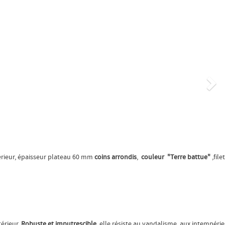
Su
érieur, épaisseur plateau 60 mm
coins arrondis
,
couleur "Terre battue"
,filet
érieur.
Robuste et imputrescible
, elle résiste au vandalisme, aux intempérie