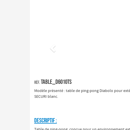
Précédent
Table_D6010TS
Réf.
Modèle présenté : table de ping-pong Diabolo pour ext
SECURI blanc.
DESCRIPTIF :
Table de ping-pong
conçue pour un environnement ext