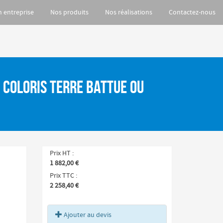
n entreprise
Nos produits
Nos réalisations
Contactez-nous
- coloris Terre battue ou
Prix HT
1 882,00 €
Prix TTC
2 258,40 €
Ajouter au devis