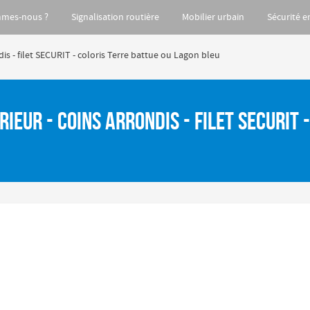
mmes-nous ?
Signalisation routière
Mobilier urbain
Sécurité e
is - filet SECURIT - coloris Terre battue ou Lagon bleu
rieur - coins arrondis - filet SECURIT 