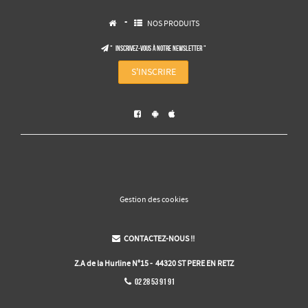
-
NOS PRODUITS


" Inscrivez-vous à notre NEWSLETTER "

S'INSCRIRE



Gestion des cookies
CONTACTEZ-NOUS !!

Z.A de la Hurline N°15 - 44320 ST PERE EN RETZ
02 28 53 91 91
