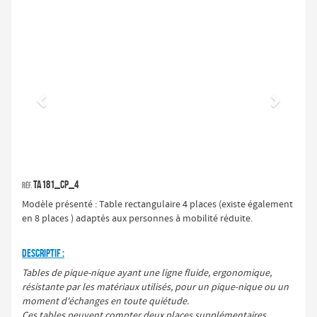
Précédent
Suivan
TA181_CP_4
Réf.
Modèle présenté : Table rectangulaire 4 places (existe également
en 8 places ) adaptés aux personnes à mobilité réduite.
DESCRIPTIF :
Tables de pique-nique ayant une ligne fluide, ergonomique,
résistante par les matériaux utilisés, pour un pique-nique ou un
moment d'échanges en toute quiétude.
Ces tables peuvent compter deux places supplémentaires,