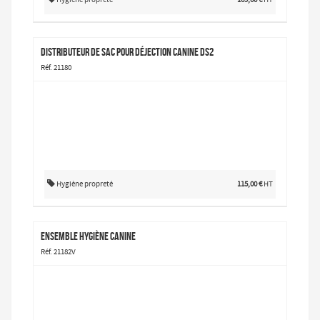
Distributeur de sac pour déjection canine DS2
Réf. 21180
Hygiène propreté
115,00 €
HT
Ensemble Hygiène Canine
Réf. 21182V