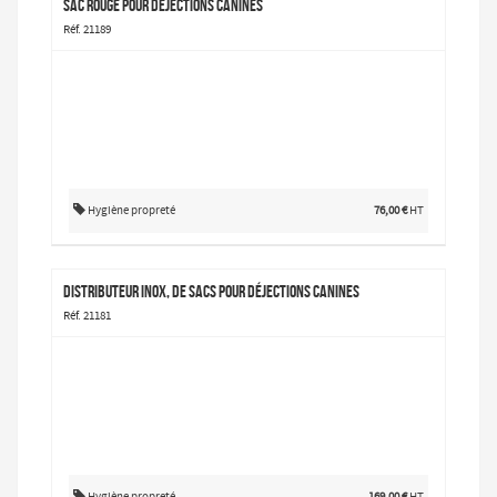
Sac rouge pour déjections canines
Réf. 21189
Hygiène propreté
76,00 €
HT
Distributeur Inox, de sacs pour déjections canines
Réf. 21181
Hygiène propreté
169,00 €
HT