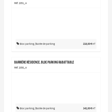
Réf. 2051_A
Bloc parking /Butée de parking
218,00 €
HT
Barrière résidence, bloc parking rabattable
Réf. 2050_A
Bloc parking /Butée de parking
142,00 €
HT