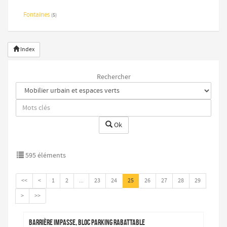
Fontaines
(5)
Index
Rechercher
Ok
595 éléments
<<
<
1
2
...
23
24
25
26
27
28
29
>
>>
Barrière Impasse, bloc parking rabattable