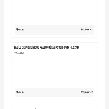
Bois
341,00 €
HT
Table de pique nique rallongée à poser- PMR - L 2,3 m
Réf. 12520
Bois
359,00 €
HT