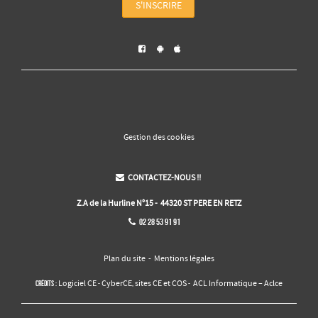
S'INSCRIRE



Gestion des cookies
CONTACTEZ-NOUS !!

Z.A de la Hurline N°15 - 44320 ST PERE EN RETZ
02 28 53 91 91

Plan du site
-
Mentions légales
Logiciel CE
CyberCE
sites CE et COS
ACL Informatique – Aclce
Crédits :
-
,
-