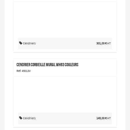
Cendriers
301,00 €
HT
Cendrier corbeille mural WH63 couleurs
Réf. 45013V
Cendriers
149,00 €
HT