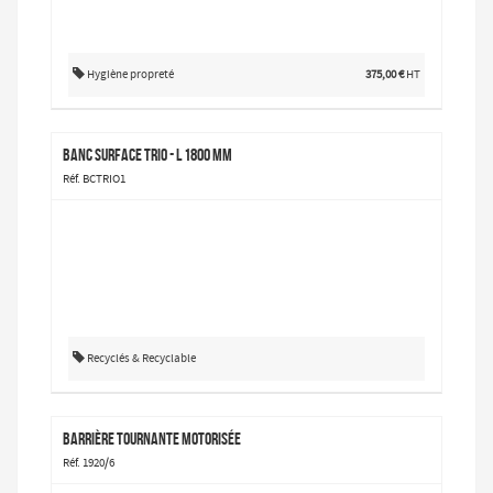
Hygiène propreté
375,00 €
HT
Banc Surface TRIO - L 1800 mm
Réf. BCTRIO1
Recyclés & Recyclable
Barrière tournante motorisée
Réf. 1920/6