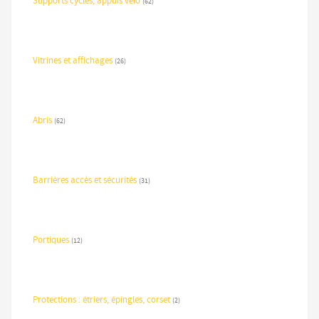
Supports cycles, appuis vélo
(62)
Vitrines et affichages
(26)
Abris
(62)
Barrières accès et sécurités
(31)
Portiques
(12)
Protections : étriers, épingles, corset
(2)