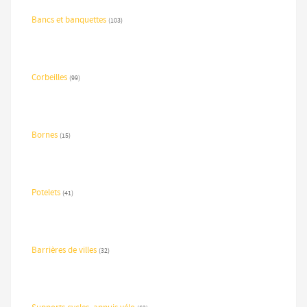
Bancs et banquettes
(103)
Corbeilles
(99)
Bornes
(15)
Potelets
(41)
Barrières de villes
(32)