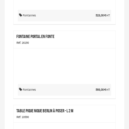
Fontaines
523,00 €
HT
Fontaine Portal en fonte
Réf. 16190
Fontaines
593,00 €
HT
Table pique nique Berlin à poser - L 2 m
Réf. 10590