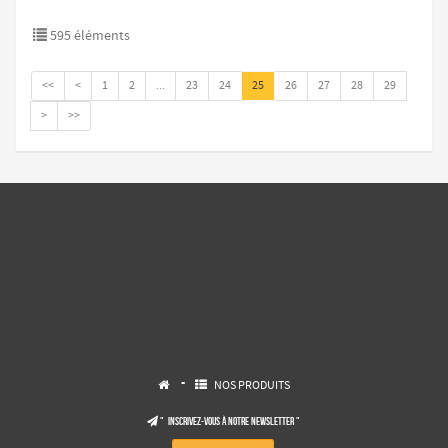
595 éléments
<<
<
1
2
...
23
24
25
26
27
28
29
>
>>
-
NOS PRODUITS


" Inscrivez-vous à notre NEWSLETTER "
