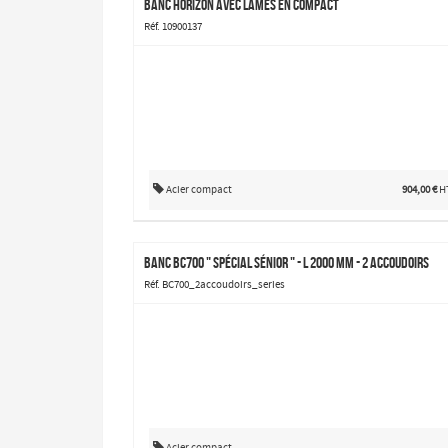
Banc Horizon avec lames en compact
Réf. 10900137
Acier compact
904,00 €
H
Banc BC700 " spécial sénior " - L 2000 mm - 2 accoudoirs
Réf. BC700_2accoudoirs_series
Acier compact