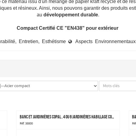
e ce matériau issu d'un mélange de papier kraft recyclé et de r
iques et résineux. Ainsi, nous pouvons garantir des produits est
au
développement durable
.
Compact Certifié CE "EN438" pour extérieur
rabilité, Entretien, Esthétisme
Aspects Environnementaux

Banc et jardinières Copal , 4 ou 6 jardinières habillage compact HPL
Ba
Réf. 38800
Ré