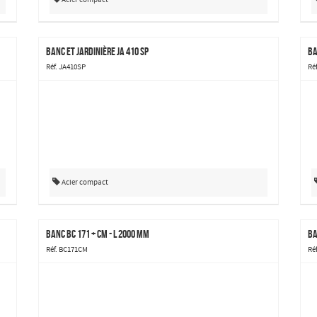
Banc et jardinière JA 410 SP
Ba
Réf. JA410SP
Ré
Acier compact
Banc BC 171 + CM - L 2000 mm
Ba
Réf. BC171CM
Ré