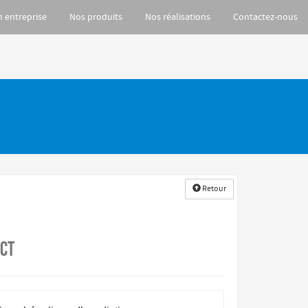
n entreprise
Nos produits
Nos réalisations
Contactez-nous
Retour
act