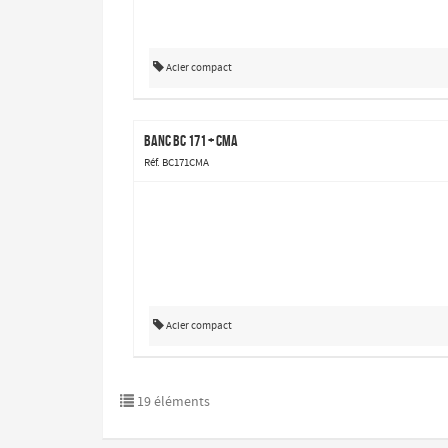
Acier compact
Banc BC 171 + CMA
Réf. BC171CMA
Acier compact
19 éléments