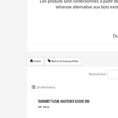
Les produits sont confectionnés à partir d
sérieuse alternative aux bois exot
Du
Index
Bancs et banquettes
Rechercher
19 éléments
Tabouret Fleur, hauteur d'assise 350
Réf. 39510