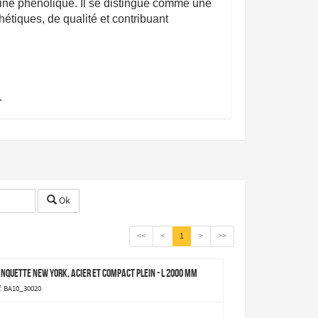
ésine phénolique. Il se distingue comme une
hétiques, de qualité et contribuant
.
Ok
<<
<
1
>
>>
nquette New York, acier et compact plein - L 2000 mm
f. BA10_30020