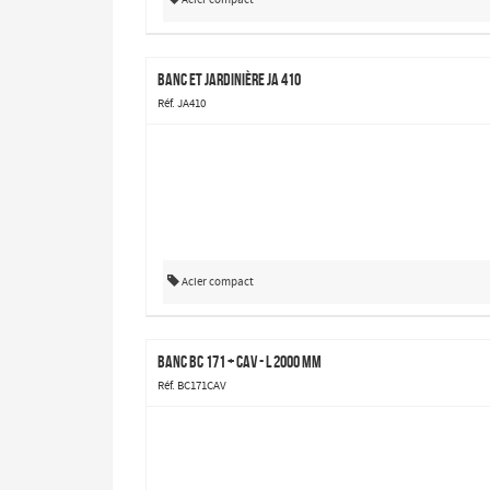
Banc et jardinière JA 410
Réf. JA410
Acier compact
Banc BC 171 + CAV - L 2000 mm
Réf. BC171CAV