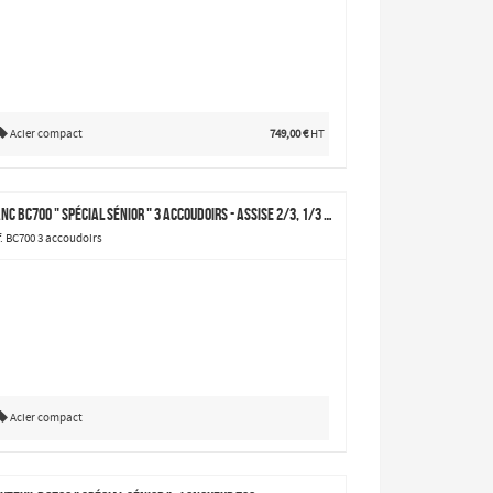
Acier compact
749,00 €
HT
Banc BC700 " spécial sénior " 3 accoudoirs - assise 2/3, 1/3 - longueur 2000
f. BC700 3 accoudoirs
Acier compact