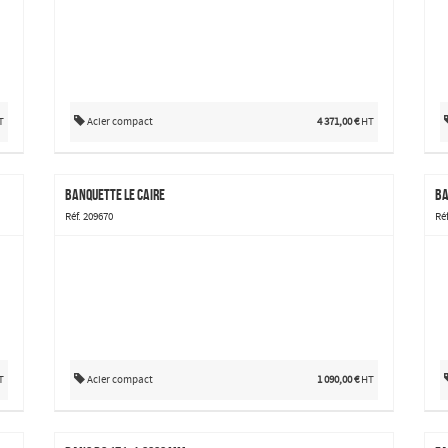
T
Acier compact
4 371,00 €
HT
Banquette Le Caire
Réf. 209670
Ré
T
Acier compact
1 090,00 €
HT