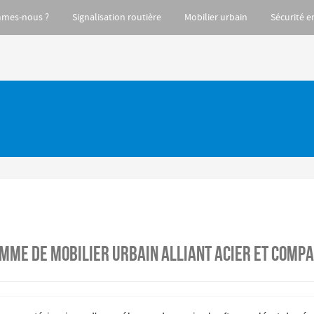
mmes-nous ?
Signalisation routière
Mobilier urbain
Sécurité e
mme de mobilier Urbain alliant acier et comp