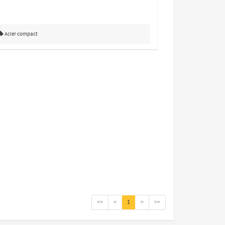
Acier compact
<<
<
1
>
>>