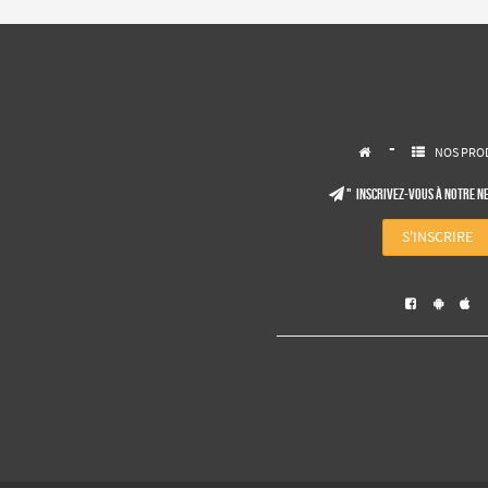
-
NOS PRO


" Inscrivez-vous à notre N

S'INSCRIRE


