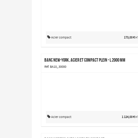
Acier compact
173,00 €
H
Banc New-York, acier et compact plein - L 2000 mm
Réf. BA10_30000
Acier compact
1 124,00 €
H