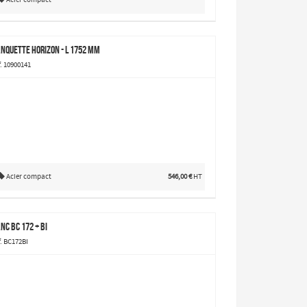
nquette Horizon - L 1752 mm
f. 10900141
Acier compact
546,00 €
HT
nc BC 172 + BI
f. BC172BI