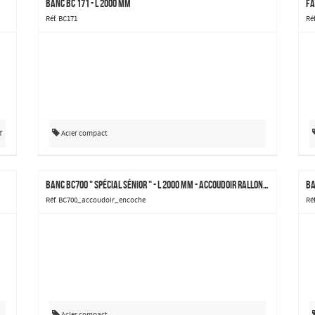
Banc BC 171 - L 2000 mm
Fa
Réf. BC171
Ré
T
Acier compact
Banc BC700 " spécial sénior " - L 2000 mm - accoudoir rallongé avec encoche
Ba
Réf. BC700_accoudoir_encoche
Ré
Acier compact