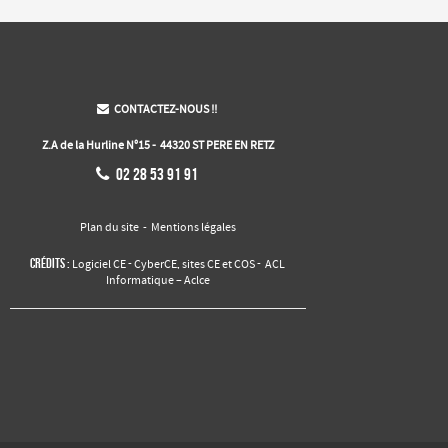
CONTACTEZ-NOUS !!

Z.A de la Hurline N°15 - 44320 ST PERE EN RETZ

02 28 53 91 91
Plan du site
-
Mentions légales
Crédits :
-
,
-
Logiciel CE
CyberCE
sites CE et COS
ACL
Informatique – Aclce