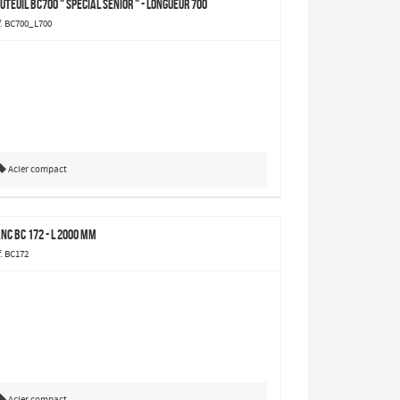
uteuil BC700 " spécial sénior " - longueur 700
f. BC700_L700
Acier compact
nc BC 172 - L 2000 mm
f. BC172
Acier compact