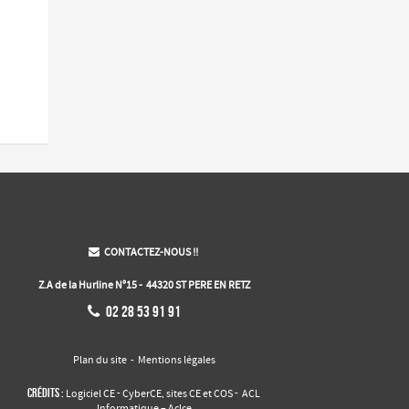
CONTACTEZ-NOUS !!

Z.A de la Hurline N°15 - 44320 ST PERE EN RETZ

02 28 53 91 91
Plan du site
-
Mentions légales
Crédits :
-
,
-
Logiciel CE
CyberCE
sites CE et COS
ACL
Informatique – Aclce