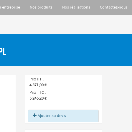
n entreprise
Nos produits
Nos réalisations
Contactez-nous
PL
Prix HT
4 371,00 €
Prix TTC
5 245,20 €
Ajouter au devis