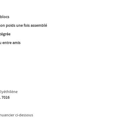
 blocs
son poids une fois assemblé
ntégrée
u entre amis
olyéthilène
 7016
nuancier ci-dessous