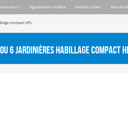
mmes-nous ?
Signalisation routière
Mobilier urbain
Sécurité e
abillage compact HPL
4 ou 6 jardinières habillage compact H