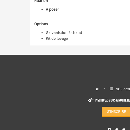
Fixation
A poser
Options
Galvanistion à chaud
Kit de levage
-
NOS PRO


" Inscrivez-vous à notre N

S'INSCRIRE


