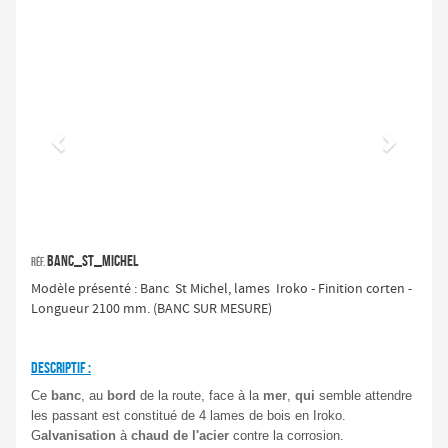
Précédent
Suivan
banc_st_michel
Réf.
Modèle présenté : Banc St Michel, lames Iroko - Finition corten -
Longueur 2100 mm. (BANC SUR MESURE)
DESCRIPTIF :
Ce
banc
, au
bord
de la route, face à la
mer
,
qui
semble attendre
.
les passant est constitué de 4 lames de bois en Iroko
G
alvanisation
à
chaud de l'acier
contre la corrosion.