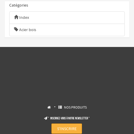
Catégories
Index
Acier bois
-
NOS PRODUITS


" Inscrivez-vous à notre NEWSLETTER "

S'INSCRIRE