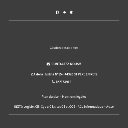



Gestion des cookies
CONTACTEZ-NOUS !!

Z.A de la Hurline N°15 - 44320 ST PERE EN RETZ
02 28 53 91 91

Plan du site
-
Mentions légales
Logiciel CE
CyberCE
sites CE et COS
ACL Informatique – Aclce
Crédits :
-
,
-