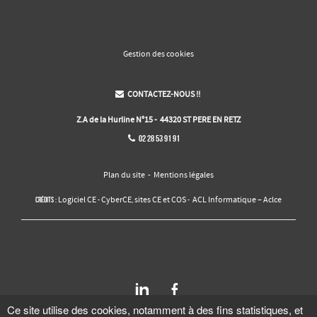
Gestion des cookies
CONTACTEZ-NOUS !!

Z.A de la Hurline N°15 - 44320 ST PERE EN RETZ
02 28 53 91 91

Plan du site
-
Mentions légales
Logiciel CE
CyberCE
sites CE et COS
ACL Informatique – Aclce
Crédits :
-
,
-
Ce site utilise des cookies, notamment à des fins statistiques, et