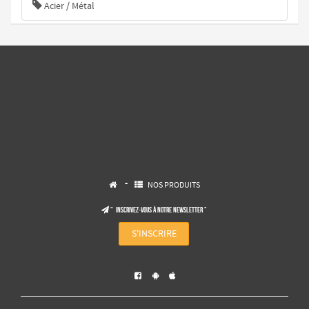
Acier / Métal
-
NOS PRODUITS


" Inscrivez-vous à notre NEWSLETTER "

S'INSCRIRE


