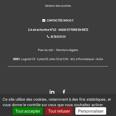
Gestion des cookies
CONTACTEZ-NOUS !!

Z.A de la Hurline N°15 - 44320 ST PERE EN RETZ
02 28 53 91 91

Plan du site
-
Mentions légales
Logiciel CE
CyberCE
sites CE et COS
ACL Informatique – Aclce
Crédits :
-
,
-
Ce site utilise des cookies, notamment à des fins statistiques, et
vous donne le contrôle sur ceux que vous souhaitez activer.
Tout accepter
Tout refuser
Personnaliser