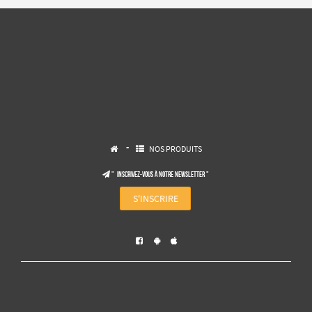
-
NOS PRODUITS


" Inscrivez-vous à notre NEWSLETTER "

S'INSCRIRE


