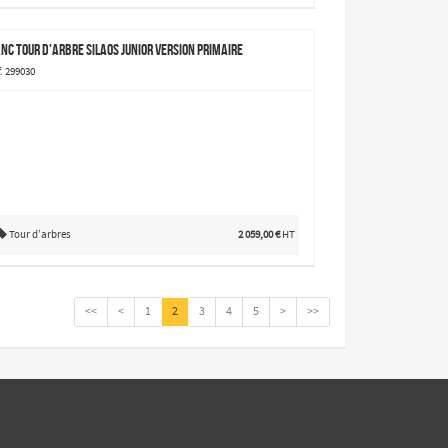
nc tour d'arbre Silaos Junior version primaire
. 299030
Tour d’arbres
2 059,00 €
HT
<<
<
1
2
3
4
5
>
>>