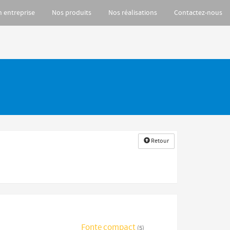
n entreprise
Nos produits
Nos réalisations
Contactez-nous
Retour
Fonte compact
(5)