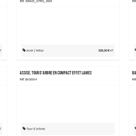
Réf. 306425_GPRO_3004
Ré
T
Acier / Métal
339,00 €
HT
Assise, tour d'arbre en compact effet lames
Réf. BA300X4
Réf
T
Tour d’arbres