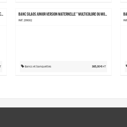
Banc Silaos junior version primaire " multicolore ou monochrome
Banc Silaos junior version maternelle " multicolore ou monochrome
Ba
Réf. 299002
Réf
T
Bancs et banquettes
385,00 €
HT