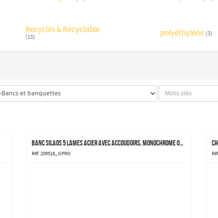
Recyclés & Recyclable
polyéthylène
(3)
(15)
Banc Silaos 5 lames acier avec accoudoirs, monochrome ou bicolore
Ch
Réf. 209516_GPRO
Ré