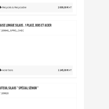
Recyclés & Recyclable
2 009,00 €
HT
aise longue Silaos , 1 place, bois et acier
f. 209640_GPRO_CHEC
Acier bois
1 145,00 €
HT
uteuil Silaos " spécial sénior "
. 209620