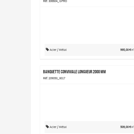
Réf. 306604_GPRO
Acier / Métal
995,00 €
H
Banquette Conviviale longueur 2000 mm
Réf. 209050_8017
Acier / Métal
509,00 €
H