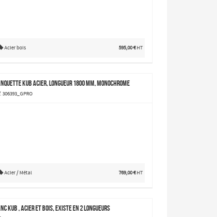
Acier bois
595,00 €
HT
nquette Kub acier, longueur 1800 mm, monochrome
f. 306393_GPRO
Acier / Métal
769,00 €
HT
nc Kub , acier et bois, existe en 2 longueurs