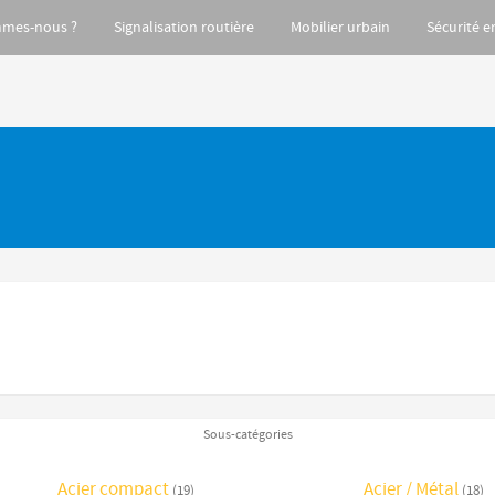
mmes-nous ?
Signalisation routière
Mobilier urbain
Sécurité e
Sous-catégories
Acier compact
Acier / Métal
(19)
(18)