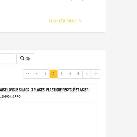
Tour d’arbres
(8)
Ok
<<
<
1
2
3
4
5
>
>>
aise longue Silaos , 3 places, plastique recyclé et acier
f. 209664_GPRO