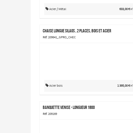
Acier / Métal
633,00 €
H
Chaise longue Silaos , 2 places, bois et acier
Réf. 209641_GPRO_CHEC
Acier bois
1 395,00 €
H
Banquette Venise - longueur 1800
Réf. 209169