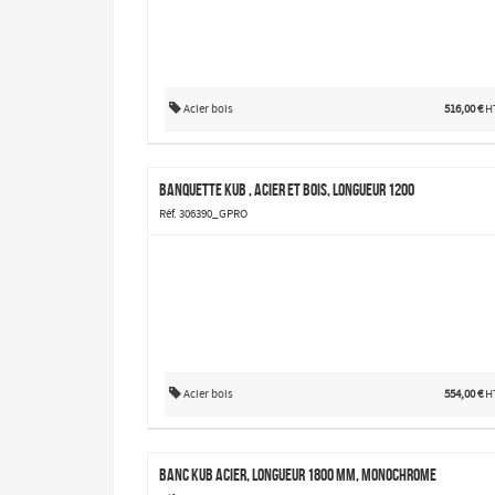
Acier bois
516,00 €
H
Banquette Kub , acier et bois, longueur 1200
Réf. 306390_GPRO
Acier bois
554,00 €
H
Banc Kub acier, longueur 1800 mm, monochrome