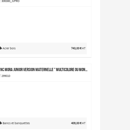
f. 306380_GPRO
Acier bois
743,00 €
HT
Banc Mora junior version maternelle " multicolore ou monochrome
. 299010
Bancs et banquettes
409,00 €
HT