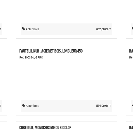
T
Acier bois
682,00 €
HT
Fauteuil Kub , acier et bois, longueur 450
Ba
Réf. 306394_GPRO
Ré
T
Acier bois
534,00 €
HT
Cube Kub, monochrome ou bicolor
Ba