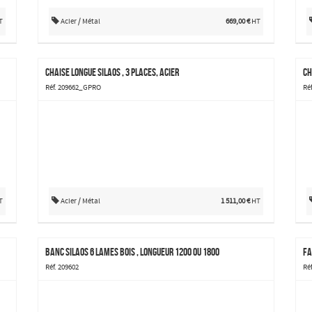
T
Acier / Métal
669,00 €
HT
Chaise longue Silaos , 3 places, acier
Ch
Réf. 209662_GPRO
Ré
T
Acier / Métal
1 511,00 €
HT
Banc Silaos 6 lames bois , longueur 1200 ou 1800
Fa
Réf. 209602
Réf