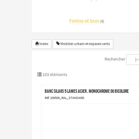
Fontes et bois
(9)
Index
Mobilier urbain et espaces verts
Rechercher
103 éléments
Banc Silaos 5 lames acier , monochrome ou bicolore
Réf. 209506_RAL_STANDARD